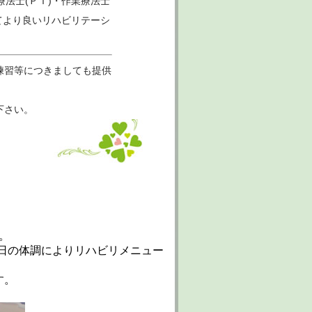
法士(ＰＴ)・作業療法士
てより良いリハビリテーシ
練習等につきましても提供
下さい。
。
の日の体調によりリハビリメニュー
す。