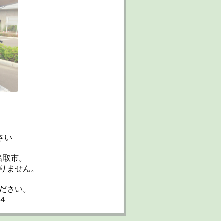
さい
名取市。
りません。
ださい。
４